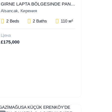
GIRNE LAPTA BÖLGESINDE PANORAMIK DENIZ MANZARALI SATILIK DAIRE
Alsancak, Кирения
2 Beds
2 Baths
110 м²
Цена
£175,000