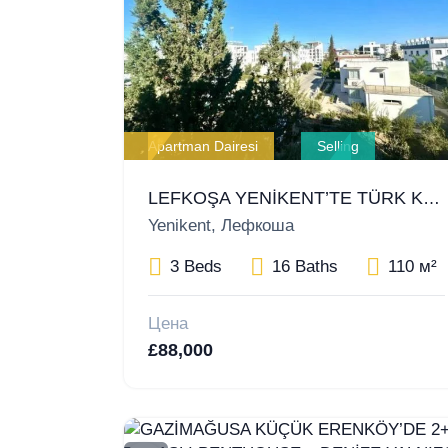
Apartman Dairesi
Selling
LEFKOŞA YENİKENT’TE TÜRK KOÇANLI 3+1 DAİRE – ACİL SATILIK
Yenikent, Лефкоша
3 Beds
16 Baths
110 м²
Цена
£88,000