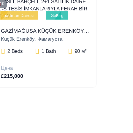
10
Apartman Dairesi
Selling
GAZİMAĞUSA KÜÇÜK ERENKÖY’DE TERASLI, BAHÇELİ, 2+1 SATILIK DAİRE – LÜKS TESİS İMKANLARIYLA FERAH BİR YAŞAM
Küçük Erenköy, Фамагуста
2 Beds
1 Bath
90 м²
Цена
£215,000