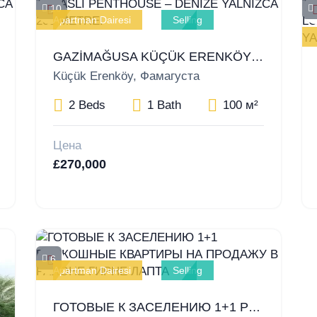
10
Apartman Dairesi
Selling
GAZİMAĞUSA KÜÇÜK ERENKÖY’DE 2+1 TERASLI PENTHOUSE – DENİZE YALNIZCA 200 METRE!
Küçük Erenköy, Фамагуста
2 Beds
1 Bath
100 м²
Цена
£270,000
6
Apartman Dairesi
Selling
ГОТОВЫЕ К ЗАСЕЛЕНИЮ 1+1 РОСКОШНЫЕ КВАРТИРЫ НА ПРОДАЖУ В РАЙОНЕ ГИРНЕ ЛАПТА