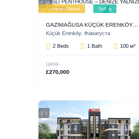
10
Apartman Dairesi
Selling
GAZİMAĞUSA KÜÇÜK ERENKÖY’DE 2+1 TERASLI PENTHOUSE – DENİZE YALNIZCA 200 METRE!
Küçük Erenköy, Фамагуста
2 Beds
1 Bath
100 м²
Цена
£270,000
7