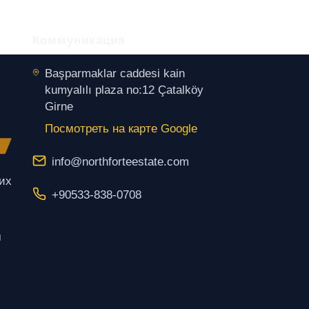
Коммуникация
Başparmaklar caddesi kain
kumyalılı plaza no:12 Çatalköy
Girne
Посмотреть на карте Google
info@northforteestate.com
щих
+90533-838-0708
м