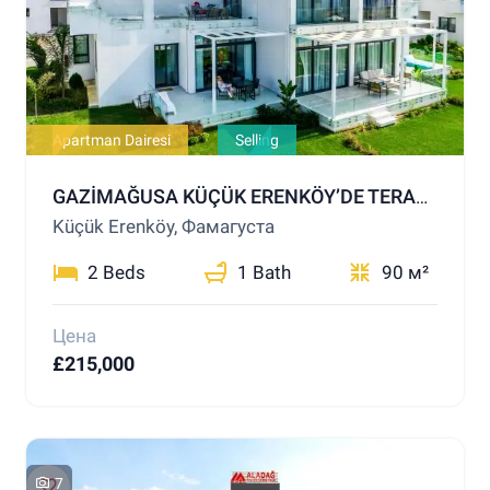
Apartman Dairesi
Selling
GAZİMAĞUSA KÜÇÜK ERENKÖY’DE TERASLI, BAHÇELİ, 2+1 SATILIK DAİRE – LÜKS TESİS İMKANLARIYLA FERAH BİR YAŞAM
Küçük Erenköy, Фамагуста
2 Beds
1 Bath
90 м²
Цена
£215,000
7