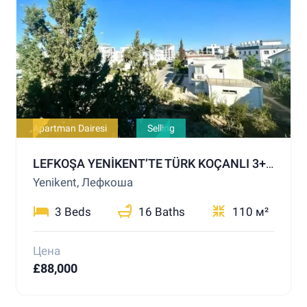
Apartman Dairesi
Selling
LEFKOŞA YENİKENT’TE TÜRK KOÇANLI 3+1 DAİRE – ACİL SATILIK
Yenikent, Лефкоша
3 Beds
16 Baths
110 м²
Цена
£88,000