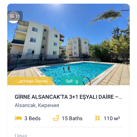
11
Apartman Dairesi
Selling
GİRNE ALSANCAK’TA 3+1 EŞYALI DAİRE – ORTAK HAVUZLU SİTE
Alsancak, Кирения
3 Beds
15 Baths
110 м²
Цена