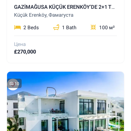
GAZİMAĞUSA KÜÇÜK ERENKÖY’DE 2+1 TERASLI PENTHOUSE – DENİZE YALNIZCA 200 METRE!
Küçük Erenköy, Фамагуста
2 Beds
1 Bath
100 м²
Цена
£270,000
10