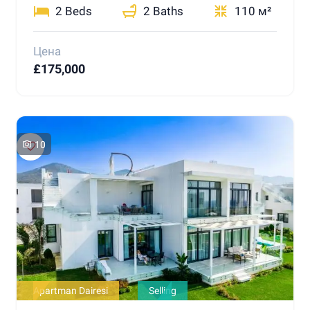
2 Beds
2 Baths
110 м²
Цена
£175,000
10
Apartman Dairesi
Selling