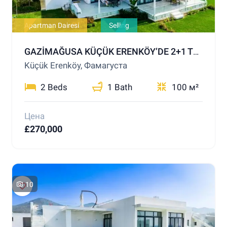
Apartman Dairesi
Selling
GAZİMAĞUSA KÜÇÜK ERENKÖY’DE 2+1 TERASLI PENTHOUSE – DENİZE YALNIZCA 200 METRE!
Küçük Erenköy, Фамагуста
2 Beds
1 Bath
100 м²
Цена
£270,000
10