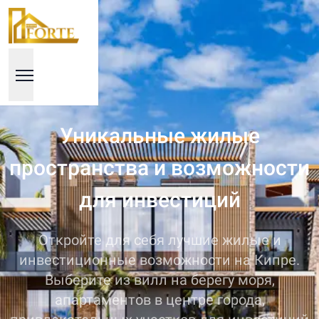
Уникальные жилые
пространства и возможности
для инвестиций
Откройте для себя лучшие жилые и
инвестиционные возможности на Кипре.
Выберите из вилл на берегу моря,
апартаментов в центре города,