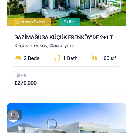
Apartman Dairesi
Selling
GAZİMAĞUSA KÜÇÜK ERENKÖY’DE 2+1 TERASLI PENTHOUSE – DENİZE YALNIZCA 200 METRE!
Küçük Erenköy, Фамагуста
2 Beds
1 Bath
100 м²
Цена
£270,000
10