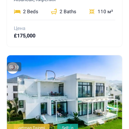
2 Beds
2 Baths
110 м²
Цена
£175,000
10
Apartman Dairesi
Selling