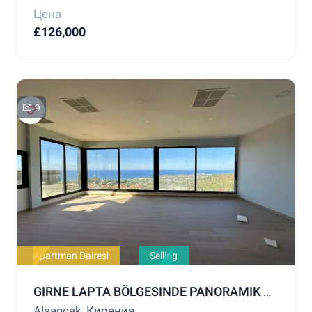
Цена
£126,000
9
Apartman Dairesi
Selling
GIRNE LAPTA BÖLGESINDE PANORAMIK DENIZ MANZARALI SATILIK DAIRE
Alsancak, Кирения