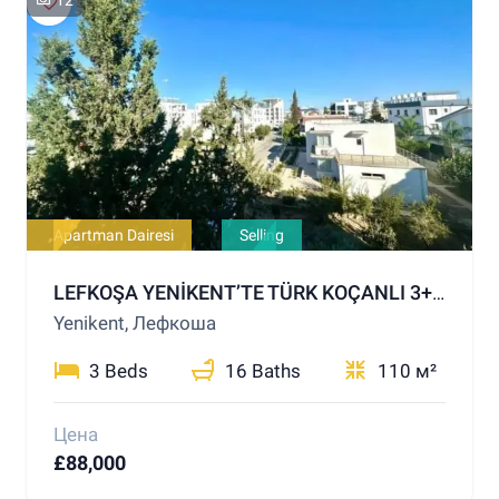
Apartman Dairesi
Selling
LEFKOŞA YENİKENT’TE TÜRK KOÇANLI 3+1 DAİRE – ACİL SATILIK
Yenikent, Лефкоша
3 Beds
16 Baths
110 м²
Цена
£88,000