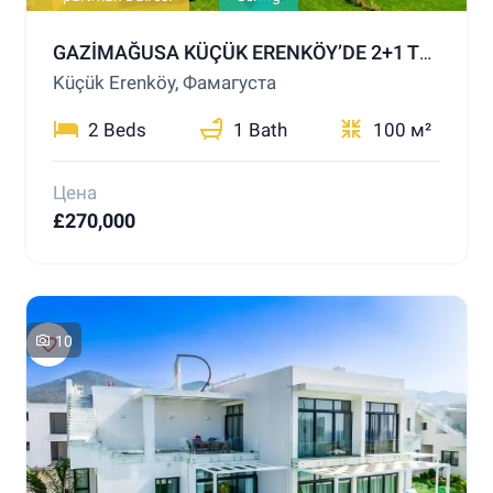
GAZİMAĞUSA KÜÇÜK ERENKÖY’DE 2+1 TERASLI PENTHOUSE – DENİZE YALNIZCA 200 METRE!
Küçük Erenköy, Фамагуста
2 Beds
1 Bath
100 м²
Цена
£270,000
10