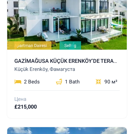
Apartman Dairesi
Selling
GAZİMAĞUSA KÜÇÜK ERENKÖY’DE TERASLI, BAHÇELİ, 2+1 SATILIK DAİRE – LÜKS TESİS İMKANLARIYLA FERAH BİR YAŞAM
Küçük Erenköy, Фамагуста
2 Beds
1 Bath
90 м²
Цена
£215,000