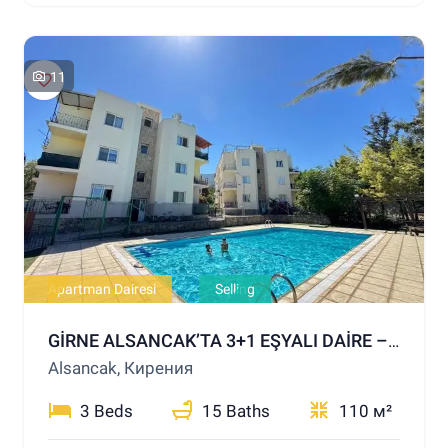
11
Apartman Dairesi
Selling
GİRNE ALSANCAK’TA 3+1 EŞYALI DAİRE – ORTAK HAVUZLU SİTE
Alsancak, Кирения
3 Beds
15 Baths
110 м²