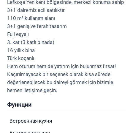
Lefkoşa Yenikent bölgesinde, merkezi konuma sahip
3+1 dairemiz acil satılıktır.
110 m² kullanım alanı
3+1 geniş ve ferah tasarım
Full eşyalı
3. kat (3 katlı binada)
16 yıllık bina
Türk koçanlı
Hem oturum hem de yatırım için bulunmaz fırsat!
Kaçırılmayacak bir seçenek olarak kısa sürede
değerlenebilecek bu daireyi görmek için bizimle
hemen iletişime geçin.
Функции
Встроенная кухня
Бытовая техника