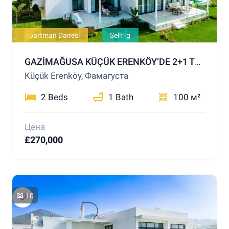
Apartman Dairesi
Selling
GAZİMAĞUSA KÜÇÜK ERENKÖY’DE 2+1 TERASLI PENTHOUSE – DENİZE YALNIZCA 200 METRE!
Küçük Erenköy, Фамагуста
2 Beds
1 Bath
100 м²
Цена
£270,000
10