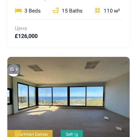
3 Beds
15 Baths
110 м²
Цена
£126,000
9
Apartman Dairesi
Selling