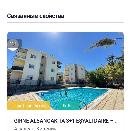
Связанные свойства
11
Apartman Dairesi
Selling
GİRNE ALSANCAK’TA 3+1 EŞYALI DAİRE – ORTAK HAVUZLU SİTE
Alsancak, Кирения