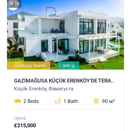
10
Apartman Dairesi
Selling
GAZİMAĞUSA KÜÇÜK ERENKÖY’DE TERASLI, BAHÇELİ, 2+1 SATILIK DAİRE – LÜKS TESİS İMKANLARIYLA FERAH BİR YAŞAM
Küçük Erenköy, Фамагуста
2 Beds
1 Bath
90 м²
Цена
£215,000