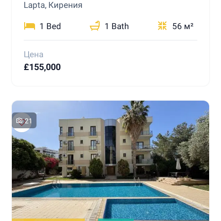
Lapta, Кирения
1 Bed
1 Bath
56 м²
Цена
£155,000
21