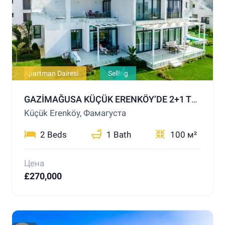
Apartman Dairesi
Selling
GAZİMAĞUSA KÜÇÜK ERENKÖY’DE 2+1 TERASLI PENTHOUSE – DENİZE YALNIZCA 200 METRE!
Küçük Erenköy, Фамагуста
2 Beds
1 Bath
100 м²
Цена
£270,000