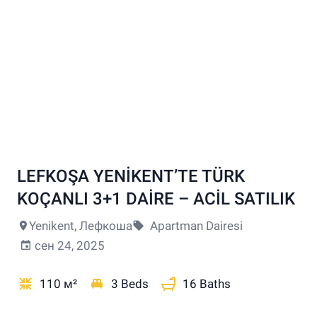
LEFKOŞA YENİKENT’TE TÜRK
+7
KOÇANLI 3+1 DAİRE – ACİL SATILIK
Yenikent, Лефкоша
Apartman Dairesi
сен 24, 2025
110 м²
3 Beds
16 Baths