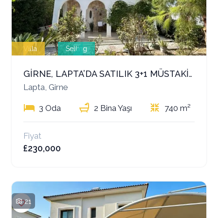
Villa
Selling
GİRNE, LAPTA’DA SATILIK 3+1 MÜSTAKİL VİLLA – EŞDEĞER KOÇANLI VE TÜM VERGİLER ÖDENMİŞ!
Lapta, Girne
3 Oda
2 Bina Yaşı
740 m²
Fiyat
£230,000
21