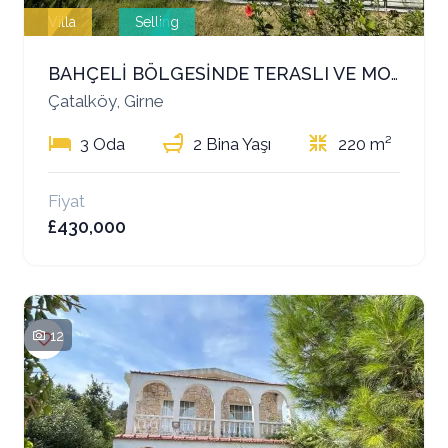
Villa
Selling
BAHÇELİ BÖLGESİNDE TERASLI VE MODERN 3+1 SATILIK VİLLA!
Çatalköy, Girne
3 Oda
2 Bina Yaşı
220 m²
Fiyat
£430,000
12