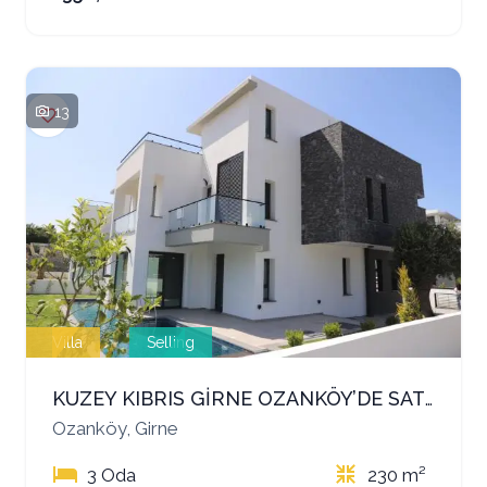
13
Villa
Selling
KUZEY KIBRIS GİRNE OZANKÖY’DE SATILIK LÜKS VİLLALAR – YATIRIM VE YAŞAM İÇİN EŞSİZ FIRSAT
Ozanköy, Girne
3 Oda
230 m²