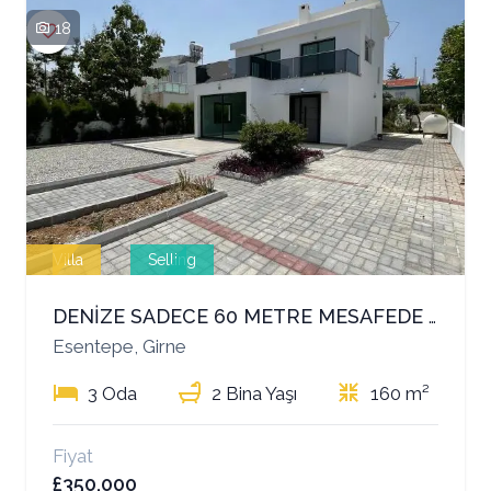
18
Villa
Selling
DENİZE SADECE 60 METRE MESAFEDE MÜSTAKİL VİLLA!
Esentepe, Girne
3 Oda
2 Bina Yaşı
160 m²
Fiyat
£350,000