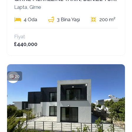
Lapta, Girne
4 Oda
3 Bina Yaşı
200 m²
Fiyat
£440,000
20