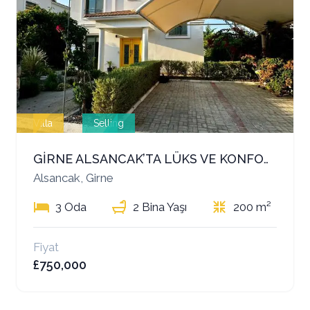
Villa
Selling
GİRNE ALSANCAK’TA LÜKS VE KONFORU BİR ARADA SUNAN SATILIK 3+1 VİLLA
Alsancak, Girne
3 Oda
2 Bina Yaşı
200 m²
Fiyat
£750,000