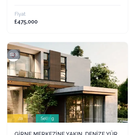
Fiyat
£475,000
8
Villa
Selling
GİRNE MERKEZİNE YAKIN, DENİZE YÜRÜME MESAFESİNDE LÜKS 4+1 VİLLA! İNGİLİZCE: