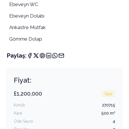
Ebeveyn WC
Ebeveyn Dolabı
Ankastre Mutfak
Gömme Dolap
Paylaş:
Fiyat:
£1,200,000
Sale
Kimlik
270715
Kare
500 m²
Oda Sayısı
4