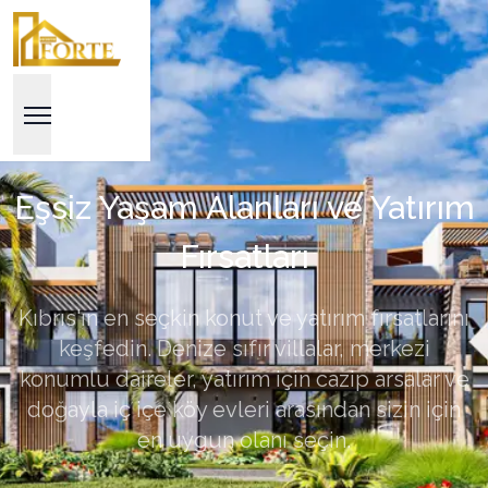
Eşsiz Yaşam Alanları ve Yatırım
Fırsatları
Kıbrıs'ın en seçkin konut ve yatırım fırsatlarını
keşfedin. Denize sıfır villalar, merkezi
konumlu daireler, yatırım için cazip arsalar ve
doğayla iç içe köy evleri arasından sizin için
en uygun olanı seçin.