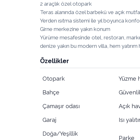
2 araçlık özel otopark
Teras alanında özel barbekü ve açık mutf
Yerden ısıtma sistemi ile yıl boyunca konfo
Girne merkezine yakın konum
Yürüme mesafesinde otel, restoran, market
denize yakın bu modern villa, hem yatırım
Özellikler
Otopark
Yüzme 
Bahçe
Güvenli
Çamaşır odası
Açık ha
Garaj
Isı yalıt
Doğa/Yeşillik
Parke