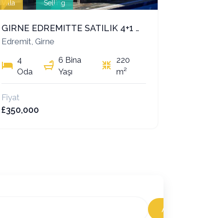
Villa
Selling
GIRNE EDREMITTE SATILIK 4+1 MUHTESEM VILLA
Edremit, Girne
4
6 Bina
220
Oda
Yaşı
m²
Fiyat
£350,000
Abone Ol