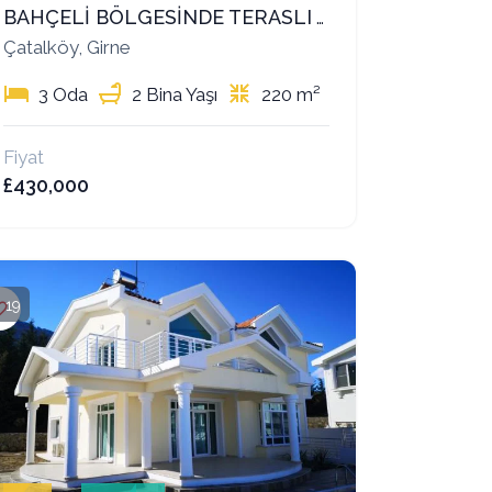
BAHÇELİ BÖLGESİNDE TERASLI VE MODERN 3+1 SATILIK VİLLA!
Çatalköy, Girne
3 Oda
2 Bina Yaşı
220 m²
Fiyat
£430,000
19