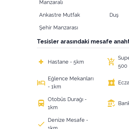
Manzaralı
Ankastre Mutfak
Duş
Şehir Manzarası
Tesisler arasındaki mesafe anaht
Supe
Hastane - 5km
500
Eğlence Mekanları
Ecza
- 1km
Otobüs Durağı -
Ban
1km
Denize Mesafe -
1km