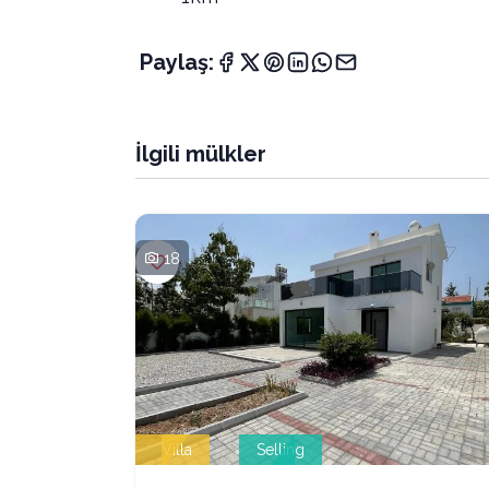
Paylaş:
İlgili mülkler
18
Villa
Selling