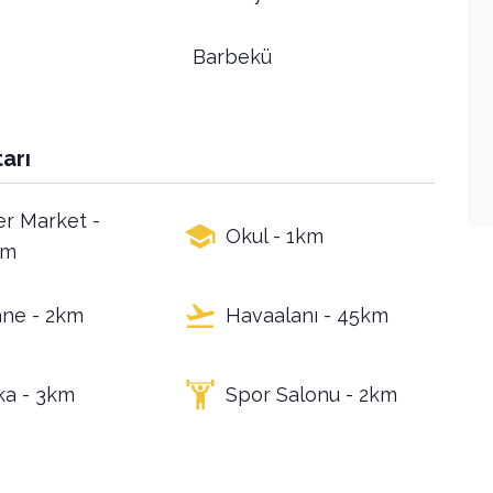
Barbekü
arı
r Market -
Okul - 1km
 m
ne - 2km
Havaalanı - 45km
ka - 3km
Spor Salonu - 2km