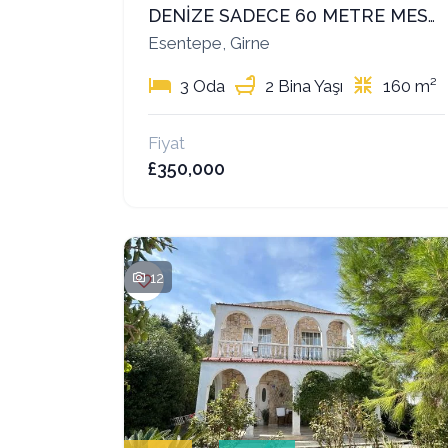
DENİZE SADECE 60 METRE MESAFEDE MÜSTAKİL VİLLA!
Esentepe, Girne
3 Oda
2 Bina Yaşı
160 m²
Fiyat
£350,000
12