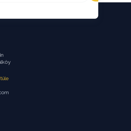
in
alköy
tüle
.com