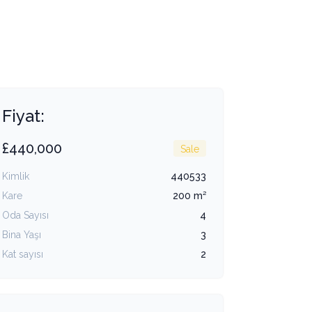
+3
Fiyat:
£440,000
Sale
Kimlik
440533
Kare
200 m²
Oda Sayısı
4
Bina Yaşı
3
Kat sayısı
2