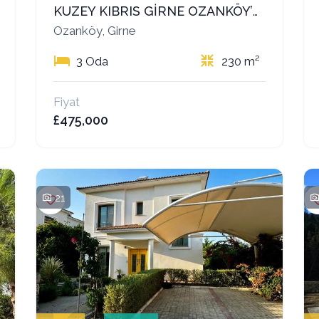
KUZEY KIBRIS GİRNE OZANKÖY’DE SATILIK LÜKS VİLLALAR – YATIRIM VE YAŞAM İÇİN EŞSİZ FIRSAT
Ozanköy, Girne
3 Oda
230 m²
Fiyat
£475,000
21