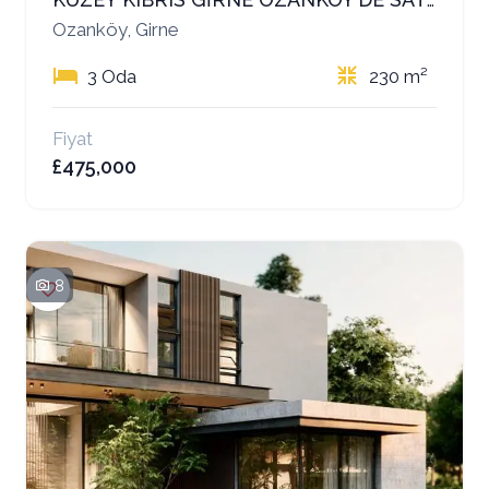
KUZEY KIBRIS GİRNE OZANKÖY’DE SATILIK LÜKS VİLLALAR – YATIRIM VE YAŞAM İÇİN EŞSİZ FIRSAT
Ozanköy, Girne
3 Oda
230 m²
Fiyat
£475,000
8