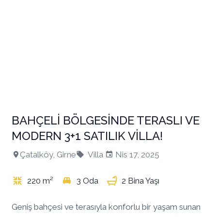
BAHÇELİ BÖLGESİNDE TERASLI VE
+15
MODERN 3+1 SATILIK VİLLA!
Çatalköy, Girne
Villa
Nis 17, 2025
220 m²
3 Oda
2 Bina Yaşı
Geniş bahçesi ve terasıyla konforlu bir yaşam sunan