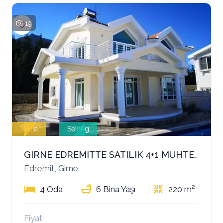
19
Villa
Selling
GIRNE EDREMITTE SATILIK 4+1 MUHTESEM VILLA
Edremit, Girne
4 Oda
6 Bina Yaşı
220 m²
Fiyat