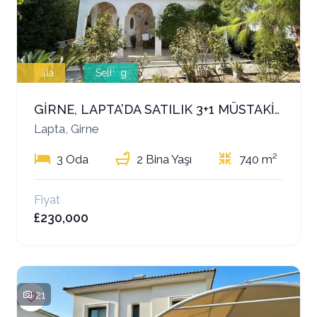
Villa
Selling
GİRNE, LAPTA’DA SATILIK 3+1 MÜSTAKİL VİLLA – EŞDEĞER KOÇANLI VE TÜM VERGİLER ÖDENMİŞ!
Lapta, Girne
3 Oda
2 Bina Yaşı
740 m²
Fiyat
£230,000
21