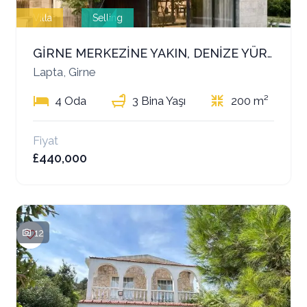
Villa
Selling
GİRNE MERKEZİNE YAKIN, DENİZE YÜRÜME MESAFESİNDE LÜKS 4+1 VİLLA! İNGİLİZCE:
Lapta, Girne
4 Oda
3 Bina Yaşı
200 m²
Fiyat
£440,000
12