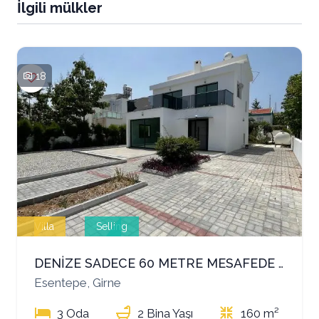
İlgili mülkler
18
Villa
Selling
DENİZE SADECE 60 METRE MESAFEDE MÜSTAKİL VİLLA!
Esentepe, Girne
3 Oda
2 Bina Yaşı
160 m²