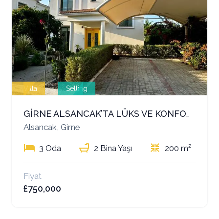
Villa
Selling
GİRNE ALSANCAK’TA LÜKS VE KONFORU BİR ARADA SUNAN SATILIK 3+1 VİLLA
Alsancak, Girne
3 Oda
2 Bina Yaşı
200 m²
Fiyat
£750,000