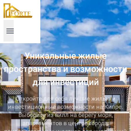
Уникальные жилые
пространства и возможности
для инвестиций
Откройте для себя лучшие жилые и
инвестиционные возможности на Кипре.
Выберите из вилл на берегу моря,
апартаментов в центре города,