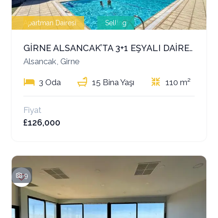
Apartman Dairesi
Selling
GİRNE ALSANCAK’TA 3+1 EŞYALI DAİRE – ORTAK HAVUZLU SİTE
Alsancak, Girne
3 Oda
15 Bina Yaşı
110 m²
Fiyat
£126,000
9