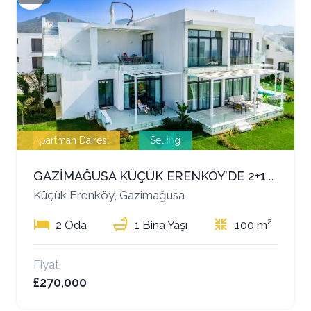
Apartman Dairesi
Selling
GAZİMAĞUSA KÜÇÜK ERENKÖY’DE 2+1 TERASLI PENTHOUSE – DENİZE YALNIZCA 200 METRE!
Küçük Erenköy, Gazimağusa
2 Oda
1 Bina Yaşı
100 m²
Fiyat
£270,000