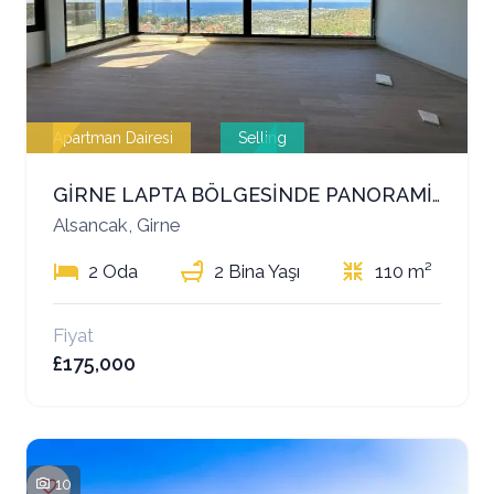
Apartman Dairesi
Selling
GİRNE LAPTA BÖLGESİNDE PANORAMİK DENİZ MANZARALI SATILIK DAİRE
Alsancak, Girne
2 Oda
2 Bina Yaşı
110 m²
Fiyat
£175,000
10