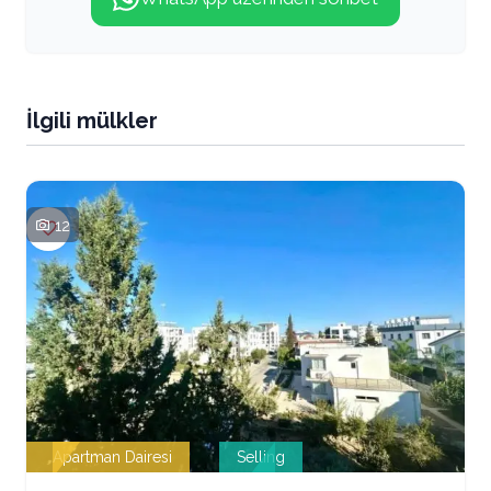
İlgili mülkler
12
Apartman Dairesi
Selling