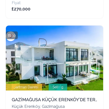
Fiyat
£270,000
10
Apartman Dairesi
Selling
GAZİMAĞUSA KÜÇÜK ERENKÖY’DE TERASLI, BAHÇELİ, 2+1 SATILIK DAİRE – LÜKS TESİS İMKANLARIYLA FERAH BİR YAŞAM
Küçük Erenköy, Gazimağusa