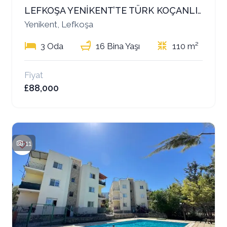
LEFKOŞA YENİKENT’TE TÜRK KOÇANLI 3+1 DAİRE – ACİL SATILIK
Yenikent, Lefkoşa
3 Oda
16 Bina Yaşı
110 m²
Fiyat
£88,000
11