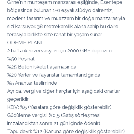
Girne'nin muhteşem manzarası eşliğinde, Esentepe
bölgesinde bulunan 1+0 eşyalı stüdyo dairemiz,
modern tasarım ve muazzam bir doğa manzarasıyla
sizi karşılıyor. 38 metrekarelik alana sahip bu daire,
terasıyla birlikte size rahat bir yaşam sunar.
ÖDEME PLANI
2 haftalık rezervasyon için 2000 GBP depozito
%50 Peşinat
%25 Beton iskelet aşamasında
%20 Yerler ve fayanslar tamamlandığında
%5 Anahtar tesliminde
Ayrıca, vergi ve diğer harçlar için aşağıdaki oranlar
geçerlidir:
KDV: %5 (Yasalara göre değişiklik gösterebilir)
Güdüleme vergisi: %0,5 (Satış sözleşmesi
imzalandıktan sonra 21 gün içinde ödenir)
Tapu devri: %12 (Kanuna göre değişiklik gösterebilir)