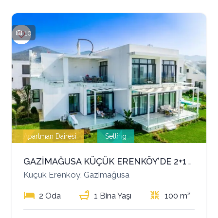
10
Apartman Dairesi
Selling
GAZİMAĞUSA KÜÇÜK ERENKÖY’DE 2+1 TERASLI PENTHOUSE – DENİZE YALNIZCA 200 METRE!
Küçük Erenköy, Gazimağusa
2 Oda
1 Bina Yaşı
100 m²